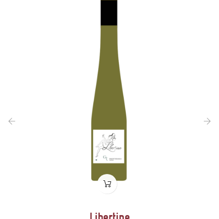
‹
›
Libertine