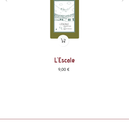
‹
›
L'Escale
Prix
9,00 €