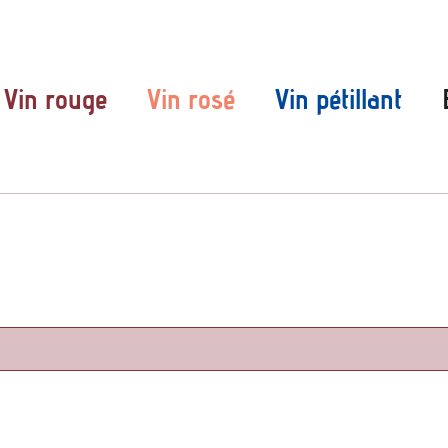
Vin rouge
Vin rosé
Vin pétillant