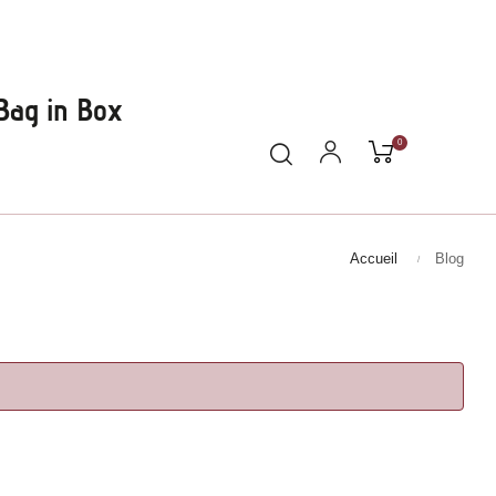
Bag in Box
0
Accueil
Blog
Se connecter

Inscription

Mon compte

Commande
