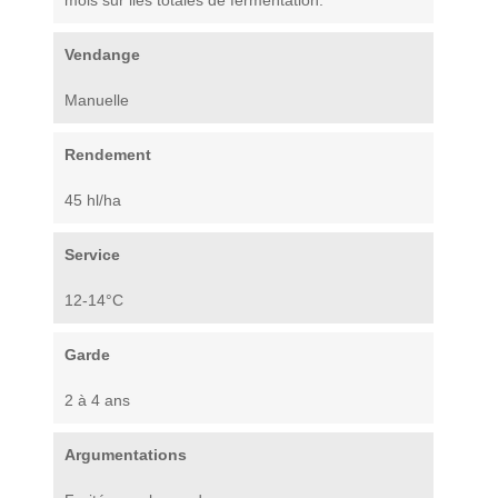
mois sur lies totales de fermentation.
Vendange
Manuelle
Rendement
45 hl/ha
Service
12-14°C
Garde
2 à 4 ans
Argumentations