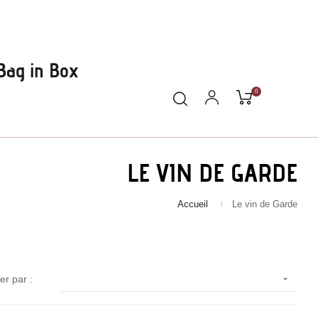
Bag in Box
0
LE VIN DE GARDE
Se connecter

Inscription

Accueil
Le vin de Garde
Mon compte

Commande

ier par :
