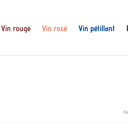
Vin rouge
Vin rosé
Vin pétillant
Tr